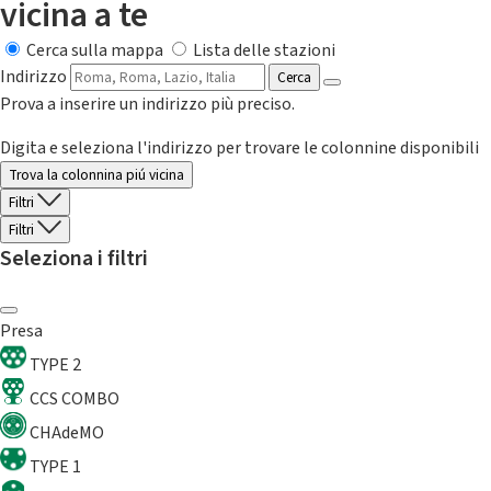
vicina a te
Cerca sulla mappa
Lista delle stazioni
Indirizzo
Cerca
Prova a inserire un indirizzo più preciso.
Digita e seleziona l'indirizzo per trovare le colonnine disponibili
Trova la colonnina piú vicina
Filtri
Filtri
Seleziona i filtri
Presa
TYPE 2
CCS COMBO
CHAdeMO
TYPE 1