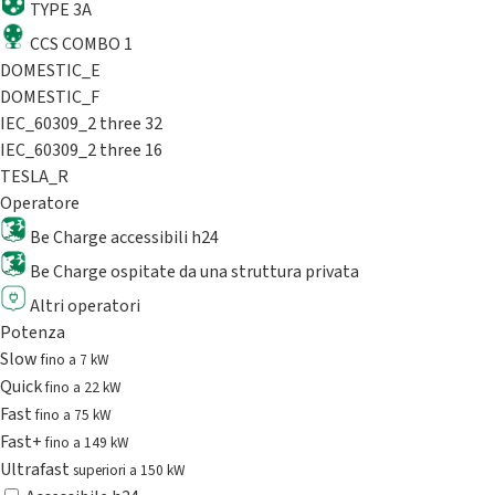
TYPE 3A
CCS COMBO 1
DOMESTIC_E
DOMESTIC_F
IEC_60309_2 three 32
IEC_60309_2 three 16
TESLA_R
Operatore
Be Charge accessibili h24
Be Charge ospitate da una struttura privata
Altri operatori
Potenza
Slow
fino a 7 kW
Quick
fino a 22 kW
Fast
fino a 75 kW
Fast+
fino a 149 kW
Ultrafast
superiori a 150 kW