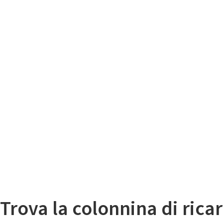
Il
Mappa colonnine di ricarica auto elettriche
Trova la colonnina di ricar