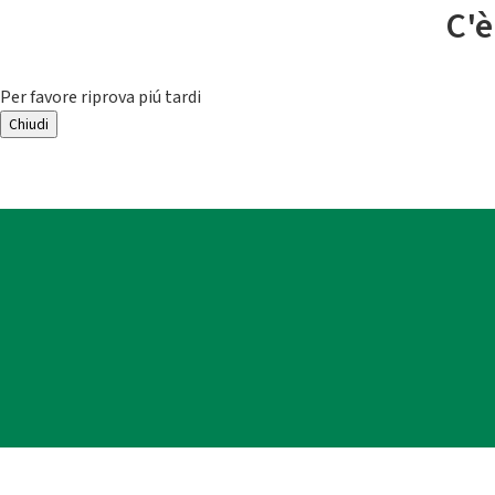
C'è
Per favore riprova piú tardi
Chiudi