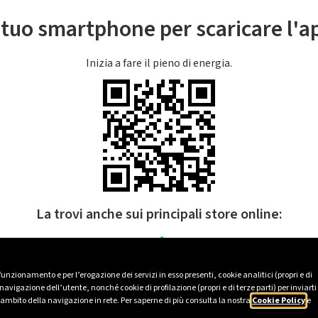
l tuo smartphone per scaricare l'
Inizia a fare il pieno di energia.
La trovi anche sui principali store online:
 funzionamento e per l’erogazione dei servizi in esso presenti, cookie analitici (propri e di
avigazione dell’utente, nonché cookie di profilazione (propri e di terze parti) per inviarti
’ambito della navigazione in rete. Per saperne di più consulta la nostra
Cookie Policy
e