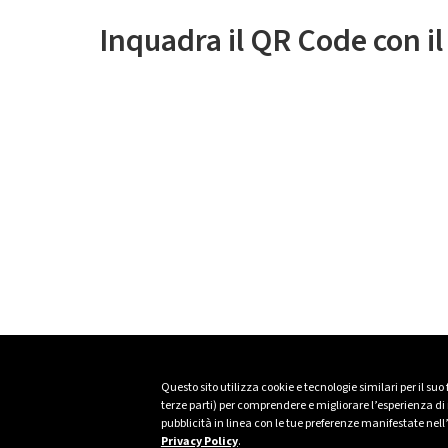
Inquadra il QR Code con i
Questo sito utilizza cookie e tecnologie similari per il suo
terze parti) per comprendere e migliorare l’esperienza di n
pubblicità in linea con le tue preferenze manifestate nell
Privacy Policy
.