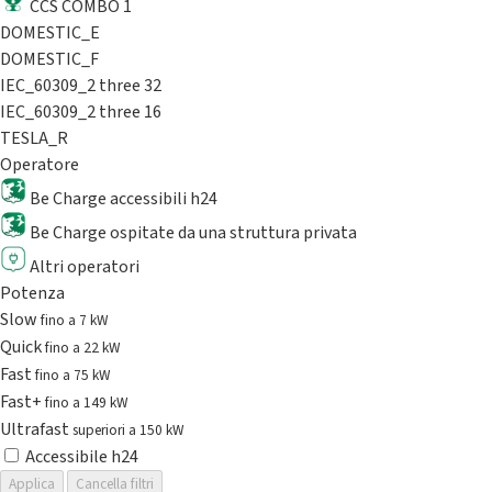
CCS COMBO 1
DOMESTIC_E
DOMESTIC_F
IEC_60309_2 three 32
IEC_60309_2 three 16
TESLA_R
Operatore
Be Charge accessibili h24
Be Charge ospitate da una struttura privata
Altri operatori
Potenza
Slow
fino a 7 kW
Quick
fino a 22 kW
Fast
fino a 75 kW
Fast+
fino a 149 kW
Ultrafast
superiori a 150 kW
Accessibile h24
Applica
Cancella filtri