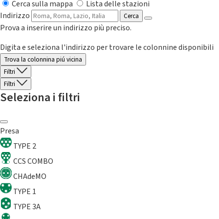
Cerca sulla mappa
Lista delle stazioni
Indirizzo
Cerca
Prova a inserire un indirizzo più preciso.
Digita e seleziona l'indirizzo per trovare le colonnine disponibili
Trova la colonnina piú vicina
Filtri
Filtri
Seleziona i filtri
Presa
TYPE 2
CCS COMBO
CHAdeMO
TYPE 1
TYPE 3A