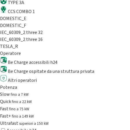
TYPE 3A
CCS COMBO 1
DOMESTIC_E
DOMESTIC_F
IEC_60309_2 three 32
IEC_60309_2 three 16
TESLA_R
Operatore
Be Charge accessibili h24
Be Charge ospitate da una struttura privata
Altri operatori
Potenza
Slow
fino a 7 kW
Quick
fino a 22 kW
Fast
fino a 75 kW
Fast+
fino a 149 kW
Ultrafast
superiori a 150 kW