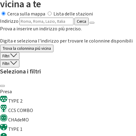
vicina a te
Cerca sulla mappa
Lista delle stazioni
Indirizzo
Cerca
Prova a inserire un indirizzo più preciso.
Digita e seleziona l'indirizzo per trovare le colonnine disponibili
Trova la colonnina piú vicina
Filtri
Filtri
Seleziona i filtri
Presa
TYPE 2
CCS COMBO
CHAdeMO
TYPE 1