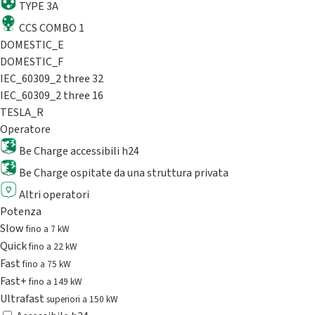
TYPE 3A
CCS COMBO 1
DOMESTIC_E
DOMESTIC_F
IEC_60309_2 three 32
IEC_60309_2 three 16
TESLA_R
Operatore
Be Charge accessibili h24
Be Charge ospitate da una struttura privata
Altri operatori
Potenza
Slow
fino a 7 kW
Quick
fino a 22 kW
Fast
fino a 75 kW
Fast+
fino a 149 kW
Ultrafast
superiori a 150 kW