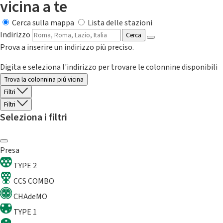
vicina a te
Cerca sulla mappa
Lista delle stazioni
Indirizzo
Cerca
Prova a inserire un indirizzo più preciso.
Digita e seleziona l'indirizzo per trovare le colonnine disponibili
Trova la colonnina piú vicina
Filtri
Filtri
Seleziona i filtri
Presa
TYPE 2
CCS COMBO
CHAdeMO
TYPE 1