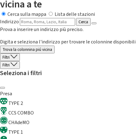
vicina a te
Cerca sulla mappa
Lista delle stazioni
Indirizzo
Cerca
Prova a inserire un indirizzo più preciso.
Digita e seleziona l'indirizzo per trovare le colonnine disponibili
Trova la colonnina piú vicina
Filtri
Filtri
Seleziona i filtri
Presa
TYPE 2
CCS COMBO
CHAdeMO
TYPE 1