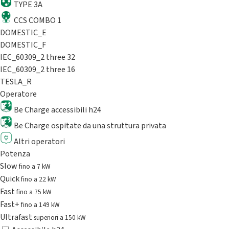
TYPE 3A
CCS COMBO 1
DOMESTIC_E
DOMESTIC_F
IEC_60309_2 three 32
IEC_60309_2 three 16
TESLA_R
Operatore
Be Charge accessibili h24
Be Charge ospitate da una struttura privata
Altri operatori
Potenza
Slow
fino a 7 kW
Quick
fino a 22 kW
Fast
fino a 75 kW
Fast+
fino a 149 kW
Ultrafast
superiori a 150 kW