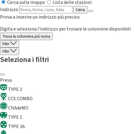
Cerca sulla mappa
Lista delle stazioni
Indirizzo
Cerca
Prova a inserire un indirizzo più preciso.
Digita e seleziona l'indirizzo per trovare le colonnine disponibili
Trova la colonnina piú vicina
Filtri
Filtri
Seleziona i filtri
Presa
TYPE 2
CCS COMBO
CHAdeMO
TYPE 1
TYPE 3A