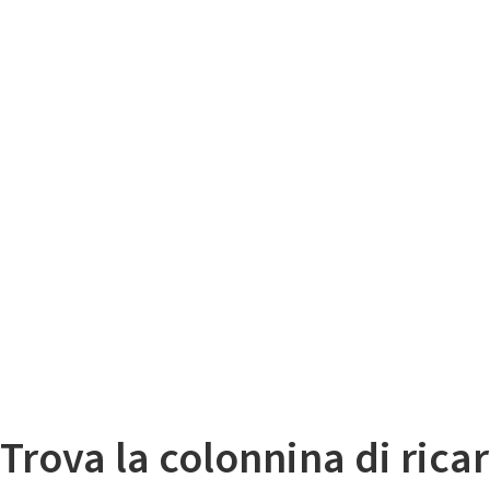
Il
Mappa colonnine di ricarica auto elettriche
Trova la colonnina di ricar