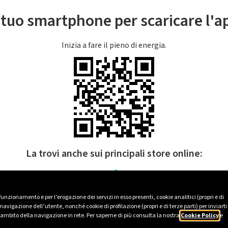
l tuo smartphone per scaricare l'
Inizia a fare il pieno di energia.
La trovi anche sui principali store online:
 funzionamento e per l’erogazione dei servizi in esso presenti, cookie analitici (propri e di
avigazione dell’utente, nonché cookie di profilazione (propri e di terze parti) per inviarti
’ambito della navigazione in rete. Per saperne di più consulta la nostra
Cookie Policy
e