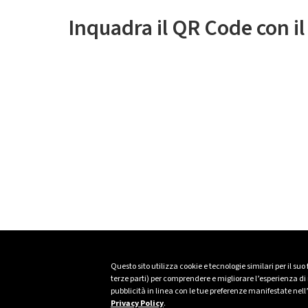
Inquadra il QR Code con i
Questo sito utilizza cookie e tecnologie similari per il suo
terze parti) per comprendere e migliorare l’esperienza di n
pubblicità in linea con le tue preferenze manifestate nell
Privacy Policy
.