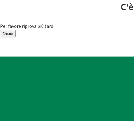
C'è
Per favore riprova piú tardi
Chiudi