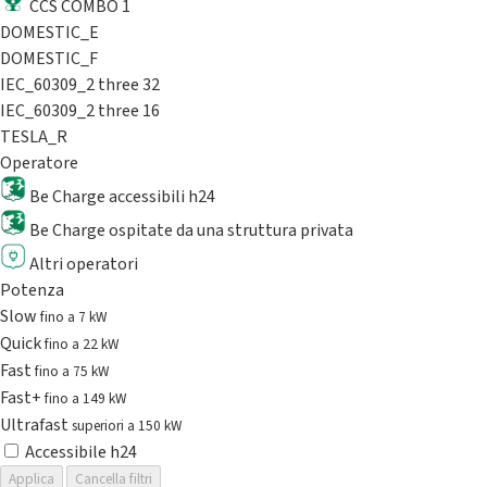
CCS COMBO 1
DOMESTIC_E
DOMESTIC_F
IEC_60309_2 three 32
IEC_60309_2 three 16
TESLA_R
Operatore
Be Charge accessibili h24
Be Charge ospitate da una struttura privata
Altri operatori
Potenza
Slow
fino a 7 kW
Quick
fino a 22 kW
Fast
fino a 75 kW
Fast+
fino a 149 kW
Ultrafast
superiori a 150 kW
Accessibile h24
Applica
Cancella filtri