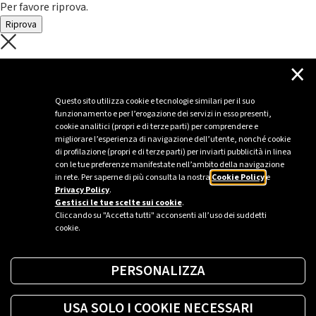
Per favore riprova.
Riprova
C'è un problema con il recupero dei
×
dati.
Questo sito utilizza cookie e tecnologie similari per il suo
funzionamento e per l’erogazione dei servizi in esso presenti,
Per favore riprova piú tardi
cookie analitici (propri e di terze parti) per comprendere e
migliorare l’esperienza di navigazione dell’utente, nonché cookie
Chiudi
di profilazione (propri e di terze parti) per inviarti pubblicità in linea
con le tue preferenze manifestate nell’ambito della navigazione
in rete. Per saperne di più consulta la nostra
Cookie Policy
e
Privacy Policy
.
Sei un’azienda o una PA?
Gestisci le tue scelte sui cookie
.
Cliccando su "Accetta tutti" acconsenti all’uso dei suddetti
cookie.
Trova la soluzione più giusta per te.
PERSONALIZZA
Richiedi una colonnina
USA SOLO I COOKIE NECESSARI