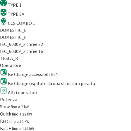
TYPE 1
TYPE 3A
CCS COMBO 1
DOMESTIC_E
DOMESTIC_F
IEC_60309_2 three 32
IEC_60309_2 three 16
TESLA_R
Operatore
Be Charge accessibili h24
Be Charge ospitate da una struttura privata
Altri operatori
Potenza
Slow
fino a 7 kW
Quick
fino a 22 kW
Fast
fino a 75 kW
Fast+
fino a 149 kW