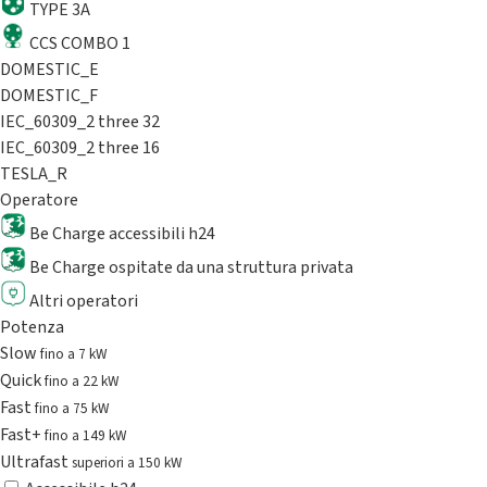
TYPE 3A
CCS COMBO 1
DOMESTIC_E
DOMESTIC_F
IEC_60309_2 three 32
IEC_60309_2 three 16
TESLA_R
Operatore
Be Charge accessibili h24
Be Charge ospitate da una struttura privata
Altri operatori
Potenza
Slow
fino a 7 kW
Quick
fino a 22 kW
Fast
fino a 75 kW
Fast+
fino a 149 kW
Ultrafast
superiori a 150 kW