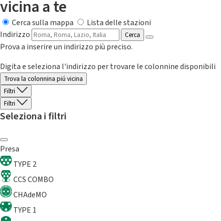
vicina a te
Cerca sulla mappa
Lista delle stazioni
Indirizzo
Cerca
Prova a inserire un indirizzo più preciso.
Digita e seleziona l'indirizzo per trovare le colonnine disponibili
Trova la colonnina piú vicina
Filtri
Filtri
Seleziona i filtri
Presa
TYPE 2
CCS COMBO
CHAdeMO
TYPE 1