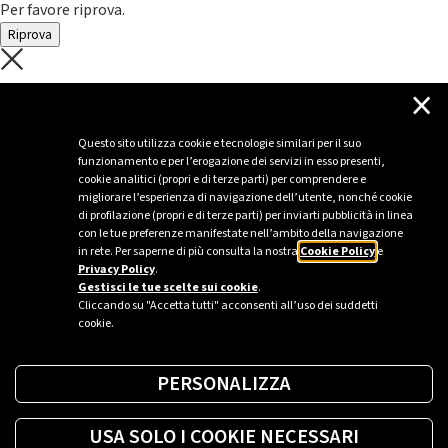
Per favore riprova.
Riprova
C'è un problema con il recupero dei
×
dati.
Questo sito utilizza cookie e tecnologie similari per il suo
funzionamento e per l’erogazione dei servizi in esso presenti,
Per favore riprova piú tardi
cookie analitici (propri e di terze parti) per comprendere e
migliorare l’esperienza di navigazione dell’utente, nonché cookie
Chiudi
di profilazione (propri e di terze parti) per inviarti pubblicità in linea
con le tue preferenze manifestate nell’ambito della navigazione
in rete. Per saperne di più consulta la nostra
Cookie Policy
e
Privacy Policy
.
Sei un’azienda o una PA?
Gestisci le tue scelte sui cookie
.
Cliccando su "Accetta tutti" acconsenti all’uso dei suddetti
cookie.
Trova la soluzione più giusta per te.
PERSONALIZZA
Richiedi una colonnina
USA SOLO I COOKIE NECESSARI