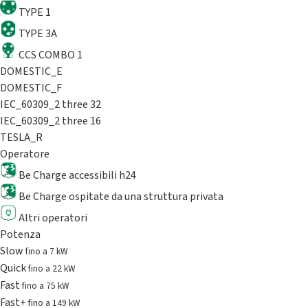
TYPE 1
TYPE 3A
CCS COMBO 1
DOMESTIC_E
DOMESTIC_F
IEC_60309_2 three 32
IEC_60309_2 three 16
TESLA_R
Operatore
Be Charge accessibili h24
Be Charge ospitate da una struttura privata
Altri operatori
Potenza
Slow
fino a 7 kW
Quick
fino a 22 kW
Fast
fino a 75 kW
Fast+
fino a 149 kW