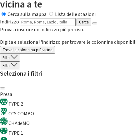
vicina a te
Cerca sulla mappa
Lista delle stazioni
Indirizzo
Cerca
Prova a inserire un indirizzo più preciso.
Digita e seleziona l'indirizzo per trovare le colonnine disponibili
Trova la colonnina piú vicina
Filtri
Filtri
Seleziona i filtri
Presa
TYPE 2
CCS COMBO
CHAdeMO
TYPE 1