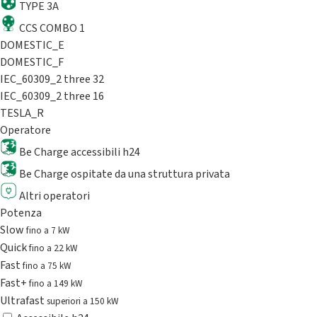
TYPE 3A
CCS COMBO 1
DOMESTIC_E
DOMESTIC_F
IEC_60309_2 three 32
IEC_60309_2 three 16
TESLA_R
Operatore
Be Charge accessibili h24
Be Charge ospitate da una struttura privata
Altri operatori
Potenza
Slow
fino a 7 kW
Quick
fino a 22 kW
Fast
fino a 75 kW
Fast+
fino a 149 kW
Ultrafast
superiori a 150 kW