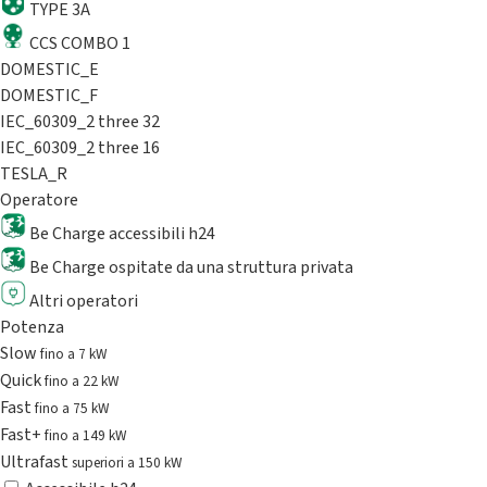
TYPE 3A
CCS COMBO 1
DOMESTIC_E
DOMESTIC_F
IEC_60309_2 three 32
IEC_60309_2 three 16
TESLA_R
Operatore
Be Charge accessibili h24
Be Charge ospitate da una struttura privata
Altri operatori
Potenza
Slow
fino a 7 kW
Quick
fino a 22 kW
Fast
fino a 75 kW
Fast+
fino a 149 kW
Ultrafast
superiori a 150 kW