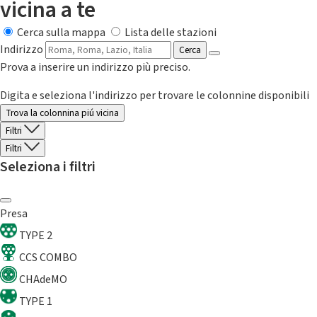
vicina a te
Cerca sulla mappa
Lista delle stazioni
Indirizzo
Cerca
Prova a inserire un indirizzo più preciso.
Digita e seleziona l'indirizzo per trovare le colonnine disponibili
Trova la colonnina piú vicina
Filtri
Filtri
Seleziona i filtri
Presa
TYPE 2
CCS COMBO
CHAdeMO
TYPE 1