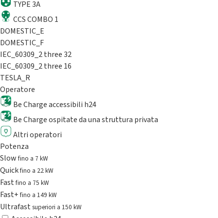
TYPE 3A
CCS COMBO 1
DOMESTIC_E
DOMESTIC_F
IEC_60309_2 three 32
IEC_60309_2 three 16
TESLA_R
Operatore
Be Charge accessibili h24
Be Charge ospitate da una struttura privata
Altri operatori
Potenza
Slow
fino a 7 kW
Quick
fino a 22 kW
Fast
fino a 75 kW
Fast+
fino a 149 kW
Ultrafast
superiori a 150 kW