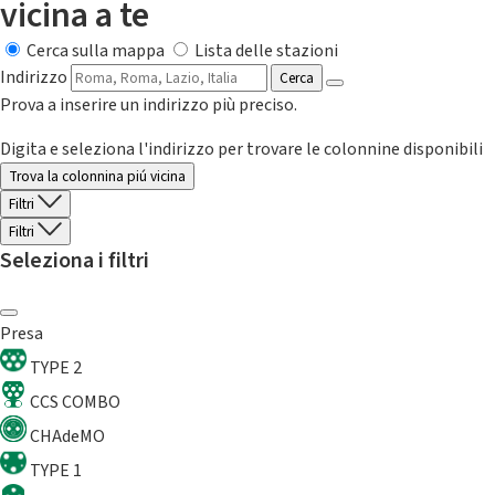
vicina a te
Cerca sulla mappa
Lista delle stazioni
Indirizzo
Cerca
Prova a inserire un indirizzo più preciso.
Digita e seleziona l'indirizzo per trovare le colonnine disponibili
Trova la colonnina piú vicina
Filtri
Filtri
Seleziona i filtri
Presa
TYPE 2
CCS COMBO
CHAdeMO
TYPE 1