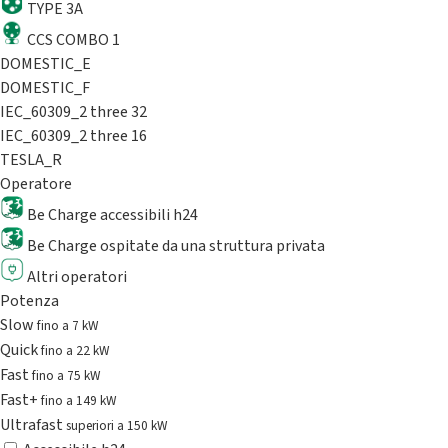
TYPE 3A
CCS COMBO 1
DOMESTIC_E
DOMESTIC_F
IEC_60309_2 three 32
IEC_60309_2 three 16
TESLA_R
Operatore
Be Charge accessibili h24
Be Charge ospitate da una struttura privata
Altri operatori
Potenza
Slow
fino a 7 kW
Quick
fino a 22 kW
Fast
fino a 75 kW
Fast+
fino a 149 kW
Ultrafast
superiori a 150 kW