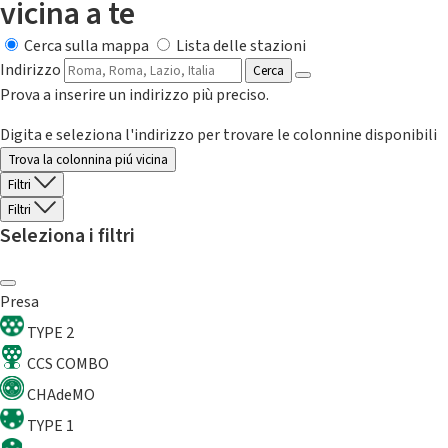
vicina a te
Cerca sulla mappa
Lista delle stazioni
Indirizzo
Cerca
Prova a inserire un indirizzo più preciso.
Digita e seleziona l'indirizzo per trovare le colonnine disponibili
Trova la colonnina piú vicina
Filtri
Filtri
Seleziona i filtri
Presa
TYPE 2
CCS COMBO
CHAdeMO
TYPE 1