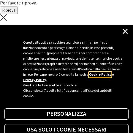
Per favore riprova.
Riprova
C'è un problema con il recupero dei
×
dati.
Questo sito utilizza cookie e tecnologie similari per il suo
funzionamento e per l’erogazione dei servizi in esso presenti,
Per favore riprova piú tardi
cookie analitici (propri e di terze parti) per comprendere e
migliorare l’esperienza di navigazione dell’utente, nonché cookie
Chiudi
di profilazione (propri e di terze parti) per inviarti pubblicità in linea
con le tue preferenze manifestate nell’ambito della navigazione
in rete. Per saperne di più consulta la nostra
Cookie Policy
e
Privacy Policy
.
Sei un’azienda o una PA?
Gestisci le tue scelte sui cookie
.
Cliccando su "Accetta tutti" acconsenti all’uso dei suddetti
cookie.
Trova la soluzione più giusta per te.
PERSONALIZZA
Richiedi una colonnina
USA SOLO I COOKIE NECESSARI