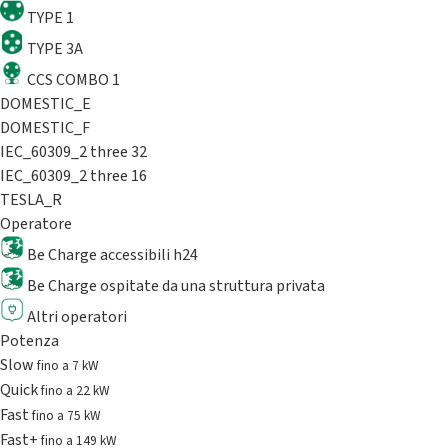
TYPE 1
TYPE 3A
CCS COMBO 1
DOMESTIC_E
DOMESTIC_F
IEC_60309_2 three 32
IEC_60309_2 three 16
TESLA_R
Operatore
Be Charge accessibili h24
Be Charge ospitate da una struttura privata
Altri operatori
Potenza
Slow
fino a 7 kW
Quick
fino a 22 kW
Fast
fino a 75 kW
Fast+
fino a 149 kW