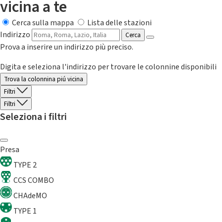
vicina a te
Cerca sulla mappa
Lista delle stazioni
Indirizzo
Cerca
Prova a inserire un indirizzo più preciso.
Digita e seleziona l'indirizzo per trovare le colonnine disponibili
Trova la colonnina piú vicina
Filtri
Filtri
Seleziona i filtri
Presa
TYPE 2
CCS COMBO
CHAdeMO
TYPE 1