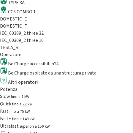
TYPE 3A
CCS COMBO 1
DOMESTIC_E
DOMESTIC_F
IEC_60309_2 three 32
IEC_60309_2 three 16
TESLA_R
Operatore
Be Charge accessibili h24
Be Charge ospitate da una struttura privata
Altri operatori
Potenza
Slow
fino a 7 kW
Quick
fino a 22 kW
Fast
fino a 75 kW
Fast+
fino a 149 kW
Ultrafast
superiori a 150 kW