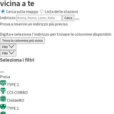
vicina a te
Cerca sulla mappa
Lista delle stazioni
Indirizzo
Cerca
Prova a inserire un indirizzo più preciso.
Digita e seleziona l'indirizzo per trovare le colonnine disponibili
Trova la colonnina piú vicina
Filtri
Filtri
Seleziona i filtri
Presa
TYPE 2
CCS COMBO
CHAdeMO
TYPE 1