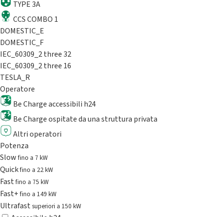
TYPE 3A
CCS COMBO 1
DOMESTIC_E
DOMESTIC_F
IEC_60309_2 three 32
IEC_60309_2 three 16
TESLA_R
Operatore
Be Charge accessibili h24
Be Charge ospitate da una struttura privata
Altri operatori
Potenza
Slow
fino a 7 kW
Quick
fino a 22 kW
Fast
fino a 75 kW
Fast+
fino a 149 kW
Ultrafast
superiori a 150 kW