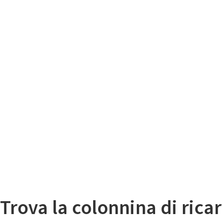
Il
Mappa colonnine di ricarica auto elettriche
Trova la colonnina di ricar