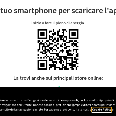
l tuo smartphone per scaricare l'
Inizia a fare il pieno di energia.
La trovi anche sui principali store online:
 funzionamento e per l’erogazione dei servizi in esso presenti, cookie analitici (propri e di
avigazione dell’utente, nonché cookie di profilazione (propri e di terze parti) per inviarti
’ambito della navigazione in rete. Per saperne di più consulta la nostra
Cookie Policy
e