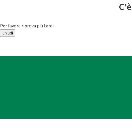
C'è
Per favore riprova piú tardi
Chiudi