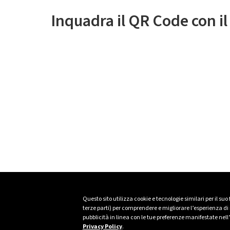
Inquadra il QR Code con i
Questo sito utilizza cookie e tecnologie similari per il suo
terze parti) per comprendere e migliorare l’esperienza di n
pubblicità in linea con le tue preferenze manifestate nell
Privacy Policy
.