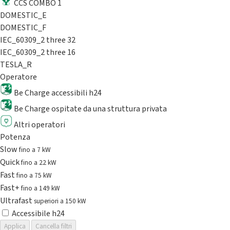
CCS COMBO 1
DOMESTIC_E
DOMESTIC_F
IEC_60309_2 three 32
IEC_60309_2 three 16
TESLA_R
Operatore
Be Charge accessibili h24
Be Charge ospitate da una struttura privata
Altri operatori
Potenza
Slow
fino a 7 kW
Quick
fino a 22 kW
Fast
fino a 75 kW
Fast+
fino a 149 kW
Ultrafast
superiori a 150 kW
Accessibile h24
Applica
Cancella filtri