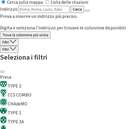
Cerca sulla mappa
Lista delle stazioni
Indirizzo
Cerca
Prova a inserire un indirizzo più preciso.
Digita e seleziona l'indirizzo per trovare le colonnine disponibili
Trova la colonnina piú vicina
Filtri
Filtri
Seleziona i filtri
Presa
TYPE 2
CCS COMBO
CHAdeMO
TYPE 1
TYPE 3A