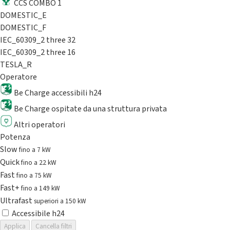
CCS COMBO 1
DOMESTIC_E
DOMESTIC_F
IEC_60309_2 three 32
IEC_60309_2 three 16
TESLA_R
Operatore
Be Charge accessibili h24
Be Charge ospitate da una struttura privata
Altri operatori
Potenza
Slow
fino a 7 kW
Quick
fino a 22 kW
Fast
fino a 75 kW
Fast+
fino a 149 kW
Ultrafast
superiori a 150 kW
Accessibile h24
Applica
Cancella filtri