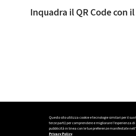
Inquadra il QR Code con i
Questo sito utilizza cookie e tecnologie similari per il suo
terze parti) per comprendere e migliorare l’esperienza di n
pubblicità in linea con le tue preferenze manifestate nell
Privacy Policy
.