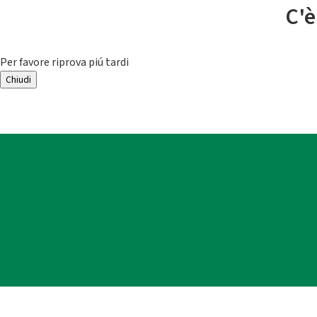
C'è
Per favore riprova piú tardi
Chiudi