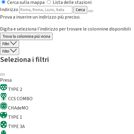
Cerca sulla mappa
Lista delle stazioni
Indirizzo
Cerca
Prova a inserire un indirizzo più preciso.
Digita e seleziona l'indirizzo per trovare le colonnine disponibili
Trova la colonnina piú vicina
Filtri
Filtri
Seleziona i filtri
Presa
TYPE 2
CCS COMBO
CHAdeMO
TYPE 1
TYPE 3A