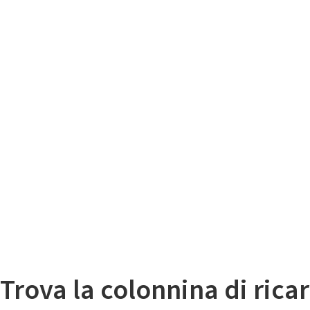
Il
Mappa colonnine di ricarica auto elettriche
Trova la colonnina di ricar