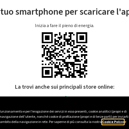
l tuo smartphone per scaricare l'
Inizia a fare il pieno di energia.
La trovi anche sui principali store online:
 funzionamento e per l’erogazione dei servizi in esso presenti, cookie analitici (propri e di
avigazione dell’utente, nonché cookie di profilazione (propri e di terze parti) per inviarti
’ambito della navigazione in rete. Per saperne di più consulta la nostra
Cookie Policy
e