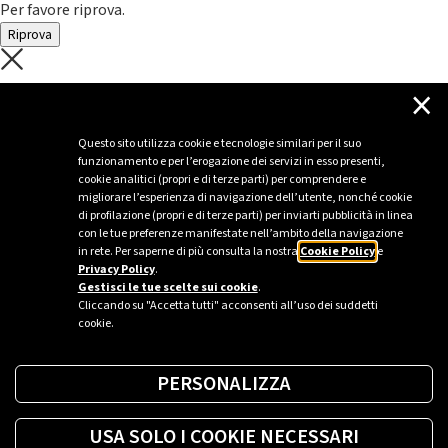
Per favore riprova.
Riprova
C'è un problema con il recupero dei
×
dati.
Questo sito utilizza cookie e tecnologie similari per il suo
funzionamento e per l’erogazione dei servizi in esso presenti,
Per favore riprova piú tardi
cookie analitici (propri e di terze parti) per comprendere e
migliorare l’esperienza di navigazione dell’utente, nonché cookie
Chiudi
di profilazione (propri e di terze parti) per inviarti pubblicità in linea
con le tue preferenze manifestate nell’ambito della navigazione
in rete. Per saperne di più consulta la nostra
Cookie Policy
e
Privacy Policy
.
Sei un’azienda o una PA?
Gestisci le tue scelte sui cookie
.
Cliccando su "Accetta tutti" acconsenti all’uso dei suddetti
cookie.
Trova la soluzione più giusta per te.
PERSONALIZZA
Richiedi una colonnina
USA SOLO I COOKIE NECESSARI