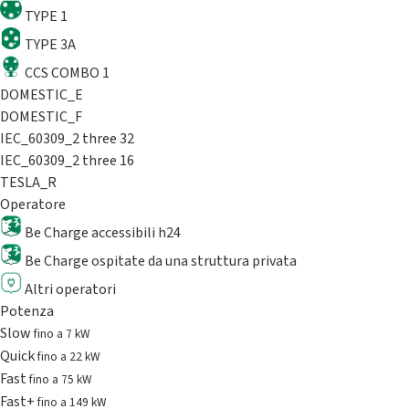
TYPE 1
TYPE 3A
CCS COMBO 1
DOMESTIC_E
DOMESTIC_F
IEC_60309_2 three 32
IEC_60309_2 three 16
TESLA_R
Operatore
Be Charge accessibili h24
Be Charge ospitate da una struttura privata
Altri operatori
Potenza
Slow
fino a 7 kW
Quick
fino a 22 kW
Fast
fino a 75 kW
Fast+
fino a 149 kW