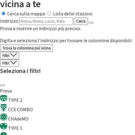
vicina a te
Cerca sulla mappa
Lista delle stazioni
Indirizzo
Cerca
Prova a inserire un indirizzo più preciso.
Digita e seleziona l'indirizzo per trovare le colonnine disponibili
Trova la colonnina piú vicina
Filtri
Filtri
Seleziona i filtri
Presa
TYPE 2
CCS COMBO
CHAdeMO
TYPE 1