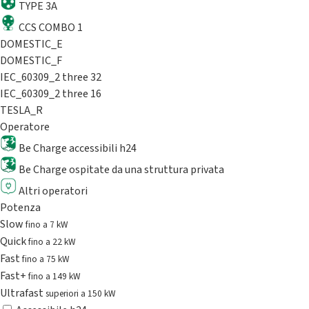
TYPE 3A
CCS COMBO 1
DOMESTIC_E
DOMESTIC_F
IEC_60309_2 three 32
IEC_60309_2 three 16
TESLA_R
Operatore
Be Charge accessibili h24
Be Charge ospitate da una struttura privata
Altri operatori
Potenza
Slow
fino a 7 kW
Quick
fino a 22 kW
Fast
fino a 75 kW
Fast+
fino a 149 kW
Ultrafast
superiori a 150 kW