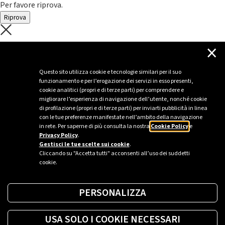
Per favore riprova.
Riprova
C'è un problema con il recupero dei
×
dati.
Questo sito utilizza cookie e tecnologie similari per il suo
funzionamento e per l’erogazione dei servizi in esso presenti,
Per favore riprova piú tardi
cookie analitici (propri e di terze parti) per comprendere e
migliorare l’esperienza di navigazione dell’utente, nonché cookie
Chiudi
di profilazione (propri e di terze parti) per inviarti pubblicità in linea
con le tue preferenze manifestate nell’ambito della navigazione
in rete. Per saperne di più consulta la nostra
Cookie Policy
e
Privacy Policy
.
Sei un’azienda o una PA?
Gestisci le tue scelte sui cookie
.
Cliccando su "Accetta tutti" acconsenti all’uso dei suddetti
cookie.
Trova la soluzione più giusta per te.
PERSONALIZZA
Richiedi una colonnina
USA SOLO I COOKIE NECESSARI