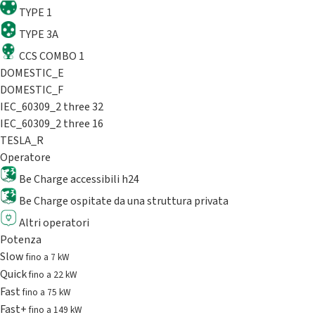
TYPE 1
TYPE 3A
CCS COMBO 1
DOMESTIC_E
DOMESTIC_F
IEC_60309_2 three 32
IEC_60309_2 three 16
TESLA_R
Operatore
Be Charge accessibili h24
Be Charge ospitate da una struttura privata
Altri operatori
Potenza
Slow
fino a 7 kW
Quick
fino a 22 kW
Fast
fino a 75 kW
Fast+
fino a 149 kW