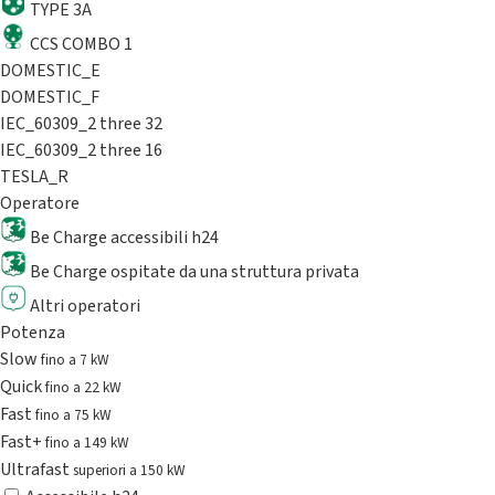
TYPE 3A
CCS COMBO 1
DOMESTIC_E
DOMESTIC_F
IEC_60309_2 three 32
IEC_60309_2 three 16
TESLA_R
Operatore
Be Charge accessibili h24
Be Charge ospitate da una struttura privata
Altri operatori
Potenza
Slow
fino a 7 kW
Quick
fino a 22 kW
Fast
fino a 75 kW
Fast+
fino a 149 kW
Ultrafast
superiori a 150 kW