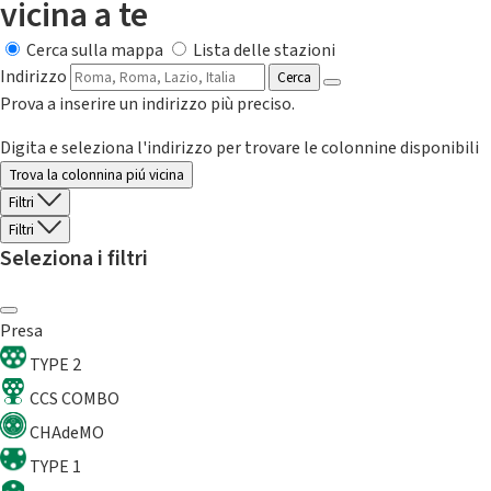
vicina a te
Cerca sulla mappa
Lista delle stazioni
Indirizzo
Cerca
Prova a inserire un indirizzo più preciso.
Digita e seleziona l'indirizzo per trovare le colonnine disponibili
Trova la colonnina piú vicina
Filtri
Filtri
Seleziona i filtri
Presa
TYPE 2
CCS COMBO
CHAdeMO
TYPE 1