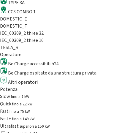
TYPE 3A
CCS COMBO 1
DOMESTIC_E
DOMESTIC_F
IEC_60309_2 three 32
IEC_60309_2 three 16
TESLA_R
Operatore
Be Charge accessibili h24
Be Charge ospitate da una struttura privata
Altri operatori
Potenza
Slow
fino a 7 kW
Quick
fino a 22 kW
Fast
fino a 75 kW
Fast+
fino a 149 kW
Ultrafast
superiori a 150 kW