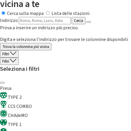
vicina a te
Cerca sulla mappa
Lista delle stazioni
Indirizzo
Cerca
Prova a inserire un indirizzo più preciso.
Digita e seleziona l'indirizzo per trovare le colonnine disponibili
Trova la colonnina piú vicina
Filtri
Filtri
Seleziona i filtri
Presa
TYPE 2
CCS COMBO
CHAdeMO
TYPE 1