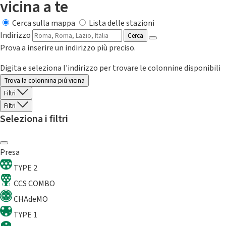
vicina a te
Cerca sulla mappa
Lista delle stazioni
Indirizzo
Cerca
Prova a inserire un indirizzo più preciso.
Digita e seleziona l'indirizzo per trovare le colonnine disponibili
Trova la colonnina piú vicina
Filtri
Filtri
Seleziona i filtri
Presa
TYPE 2
CCS COMBO
CHAdeMO
TYPE 1