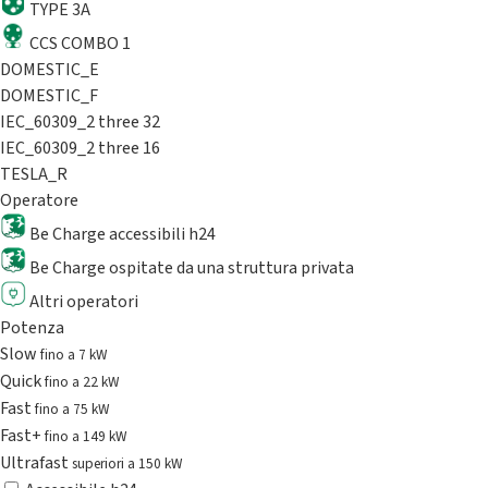
TYPE 3A
CCS COMBO 1
DOMESTIC_E
DOMESTIC_F
IEC_60309_2 three 32
IEC_60309_2 three 16
TESLA_R
Operatore
Be Charge accessibili h24
Be Charge ospitate da una struttura privata
Altri operatori
Potenza
Slow
fino a 7 kW
Quick
fino a 22 kW
Fast
fino a 75 kW
Fast+
fino a 149 kW
Ultrafast
superiori a 150 kW