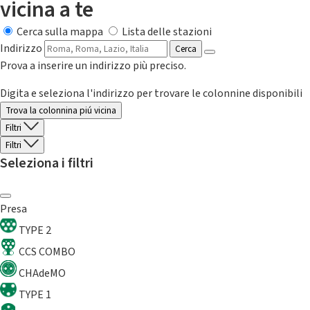
vicina a te
Cerca sulla mappa
Lista delle stazioni
Indirizzo
Cerca
Prova a inserire un indirizzo più preciso.
Digita e seleziona l'indirizzo per trovare le colonnine disponibili
Trova la colonnina piú vicina
Filtri
Filtri
Seleziona i filtri
Presa
TYPE 2
CCS COMBO
CHAdeMO
TYPE 1