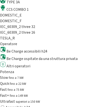
TYPE 3A
CCS COMBO 1
DOMESTIC_E
DOMESTIC_F
IEC_60309_2 three 32
IEC_60309_2 three 16
TESLA_R
Operatore
Be Charge accessibili h24
Be Charge ospitate da una struttura privata
Altri operatori
Potenza
Slow
fino a 7 kW
Quick
fino a 22 kW
Fast
fino a 75 kW
Fast+
fino a 149 kW
Ultrafast
superiori a 150 kW