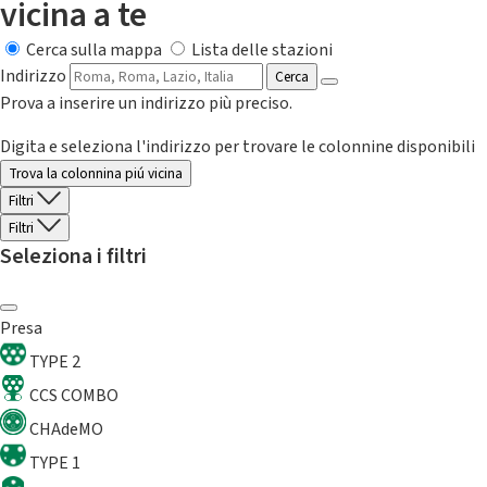
vicina a te
Cerca sulla mappa
Lista delle stazioni
Indirizzo
Cerca
Prova a inserire un indirizzo più preciso.
Digita e seleziona l'indirizzo per trovare le colonnine disponibili
Trova la colonnina piú vicina
Filtri
Filtri
Seleziona i filtri
Presa
TYPE 2
CCS COMBO
CHAdeMO
TYPE 1