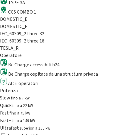
TYPE 3A
CCS COMBO 1
DOMESTIC_E
DOMESTIC_F
IEC_60309_2 three 32
IEC_60309_2 three 16
TESLA_R
Operatore
Be Charge accessibili h24
Be Charge ospitate da una struttura privata
Altri operatori
Potenza
Slow
fino a 7 kW
Quick
fino a 22 kW
Fast
fino a 75 kW
Fast+
fino a 149 kW
Ultrafast
superiori a 150 kW