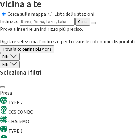
vicina a te
Cerca sulla mappa
Lista delle stazioni
Indirizzo
Cerca
Prova a inserire un indirizzo più preciso.
Digita e seleziona l'indirizzo per trovare le colonnine disponibili
Trova la colonnina piú vicina
Filtri
Filtri
Seleziona i filtri
Presa
TYPE 2
CCS COMBO
CHAdeMO
TYPE 1