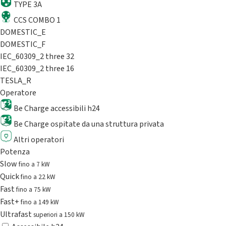
TYPE 3A
CCS COMBO 1
DOMESTIC_E
DOMESTIC_F
IEC_60309_2 three 32
IEC_60309_2 three 16
TESLA_R
Operatore
Be Charge accessibili h24
Be Charge ospitate da una struttura privata
Altri operatori
Potenza
Slow
fino a 7 kW
Quick
fino a 22 kW
Fast
fino a 75 kW
Fast+
fino a 149 kW
Ultrafast
superiori a 150 kW