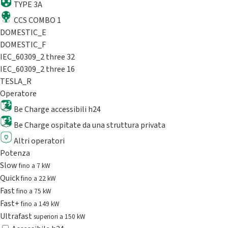
TYPE 3A
CCS COMBO 1
DOMESTIC_E
DOMESTIC_F
IEC_60309_2 three 32
IEC_60309_2 three 16
TESLA_R
Operatore
Be Charge accessibili h24
Be Charge ospitate da una struttura privata
Altri operatori
Potenza
Slow
fino a 7 kW
Quick
fino a 22 kW
Fast
fino a 75 kW
Fast+
fino a 149 kW
Ultrafast
superiori a 150 kW