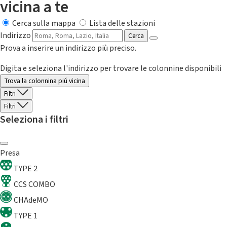
vicina a te
Cerca sulla mappa
Lista delle stazioni
Indirizzo
Cerca
Prova a inserire un indirizzo più preciso.
Digita e seleziona l'indirizzo per trovare le colonnine disponibili
Trova la colonnina piú vicina
Filtri
Filtri
Seleziona i filtri
Presa
TYPE 2
CCS COMBO
CHAdeMO
TYPE 1