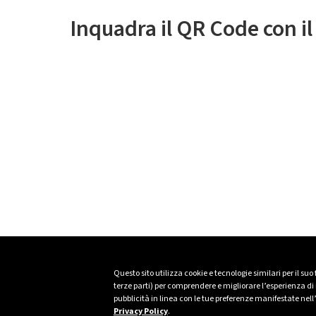
Inquadra il QR Code con i
Questo sito utilizza cookie e tecnologie similari per il suo
terze parti) per comprendere e migliorare l’esperienza di n
pubblicità in linea con le tue preferenze manifestate nell
Privacy Policy
.