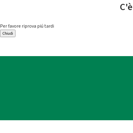
C'è
Per favore riprova piú tardi
Chiudi