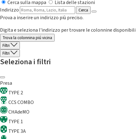
Cerca sulla mappa
Lista delle stazioni
Indirizzo
Cerca
Prova a inserire un indirizzo più preciso.
Digita e seleziona l'indirizzo per trovare le colonnine disponibili
Trova la colonnina piú vicina
Filtri
Filtri
Seleziona i filtri
Presa
TYPE 2
CCS COMBO
CHAdeMO
TYPE 1
TYPE 3A