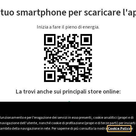
l tuo smartphone per scaricare l'
Inizia a fare il pieno di energia.
La trovi anche sui principali store online:
 funzionamento e per l’erogazione dei servizi in esso presenti, cookie analitici (propri e di
avigazione dell’utente, nonché cookie di profilazione (propri e di terze parti) per inviarti
’ambito della navigazione in rete. Per saperne di più consulta la nostra
Cookie Policy
e