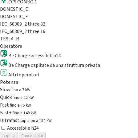
CCS COMBO 1
DOMESTIC_E
DOMESTIC_F
IEC_60309_2 three 32
IEC_60309_2 three 16
TESLA_R
Operatore
Be Charge accessibili h24
Be Charge ospitate da una struttura privata
Altri operatori
Potenza
Slow
fino a 7 kW
Quick
fino a 22 kW
Fast
fino a 75 kW
Fast+
fino a 149 kW
Ultrafast
superiori a 150 kW
Accessibile h24
Applica
Cancella filtri