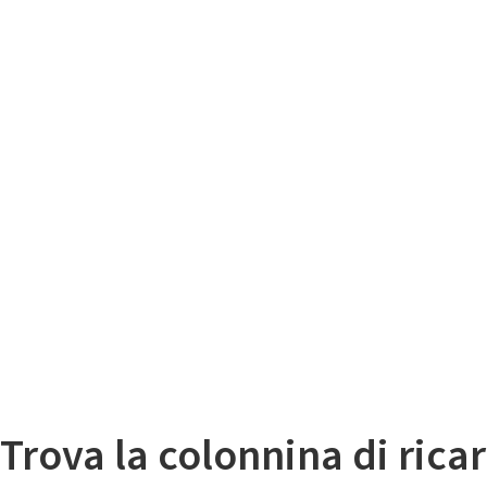
Il
Mappa colonnine di ricarica auto elettriche
Trova la colonnina di ricar