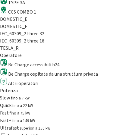
TYPE 3A
CCS COMBO 1
DOMESTIC_E
DOMESTIC_F
IEC_60309_2 three 32
IEC_60309_2 three 16
TESLA_R
Operatore
Be Charge accessibili h24
Be Charge ospitate da una struttura privata
Altri operatori
Potenza
Slow
fino a 7 kW
Quick
fino a 22 kW
Fast
fino a 75 kW
Fast+
fino a 149 kW
Ultrafast
superiori a 150 kW