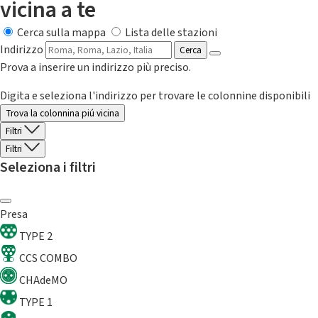
vicina a te
Cerca sulla mappa
Lista delle stazioni
Indirizzo
Cerca
Prova a inserire un indirizzo più preciso.
Digita e seleziona l'indirizzo per trovare le colonnine disponibili
Trova la colonnina piú vicina
Filtri
Filtri
Seleziona i filtri
Presa
TYPE 2
CCS COMBO
CHAdeMO
TYPE 1