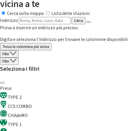
vicina a te
Cerca sulla mappa
Lista delle stazioni
Indirizzo
Cerca
Prova a inserire un indirizzo più preciso.
Digita e seleziona l'indirizzo per trovare le colonnine disponibili
Trova la colonnina piú vicina
Filtri
Filtri
Seleziona i filtri
Presa
TYPE 2
CCS COMBO
CHAdeMO
TYPE 1