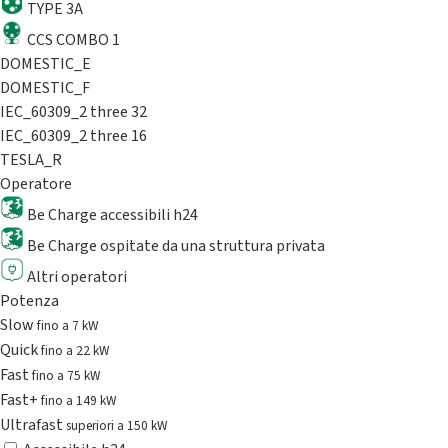
TYPE 3A
CCS COMBO 1
DOMESTIC_E
DOMESTIC_F
IEC_60309_2 three 32
IEC_60309_2 three 16
TESLA_R
Operatore
Be Charge accessibili h24
Be Charge ospitate da una struttura privata
Altri operatori
Potenza
Slow
fino a 7 kW
Quick
fino a 22 kW
Fast
fino a 75 kW
Fast+
fino a 149 kW
Ultrafast
superiori a 150 kW