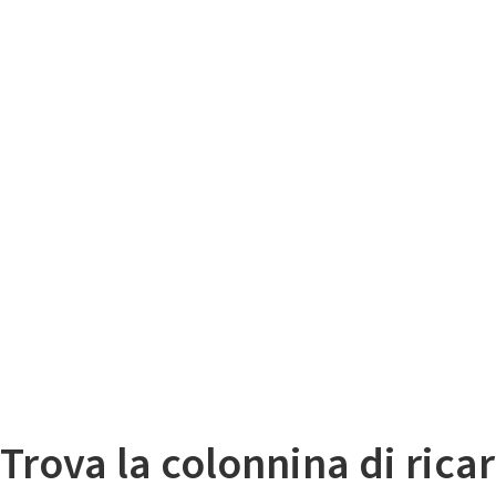
Il
Mappa colonnine di ricarica auto elettriche
Trova la colonnina di ricar