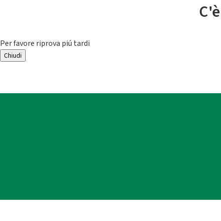
C'è
Per favore riprova piú tardi
Chiudi