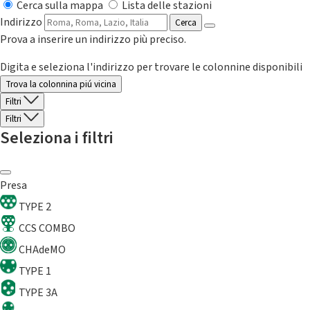
Cerca sulla mappa
Lista delle stazioni
Indirizzo
Cerca
Prova a inserire un indirizzo più preciso.
Digita e seleziona l'indirizzo per trovare le colonnine disponibili
Trova la colonnina piú vicina
Filtri
Filtri
Seleziona i filtri
Presa
TYPE 2
CCS COMBO
CHAdeMO
TYPE 1
TYPE 3A