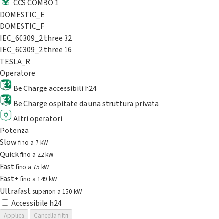
CCS COMBO 1
DOMESTIC_E
DOMESTIC_F
IEC_60309_2 three 32
IEC_60309_2 three 16
TESLA_R
Operatore
Be Charge accessibili h24
Be Charge ospitate da una struttura privata
Altri operatori
Potenza
Slow
fino a 7 kW
Quick
fino a 22 kW
Fast
fino a 75 kW
Fast+
fino a 149 kW
Ultrafast
superiori a 150 kW
Accessibile h24
Applica
Cancella filtri