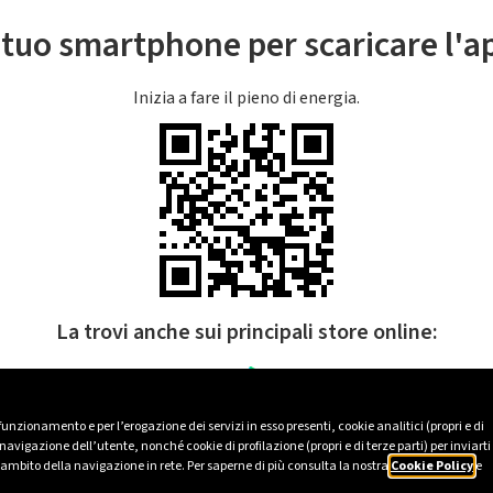
l tuo smartphone per scaricare l'
Inizia a fare il pieno di energia.
La trovi anche sui principali store online:
 funzionamento e per l’erogazione dei servizi in esso presenti, cookie analitici (propri e di
avigazione dell’utente, nonché cookie di profilazione (propri e di terze parti) per inviarti
’ambito della navigazione in rete. Per saperne di più consulta la nostra
Cookie Policy
e