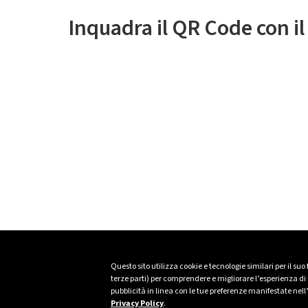
Inquadra il QR Code con i
Questo sito utilizza cookie e tecnologie similari per il suo
terze parti) per comprendere e migliorare l’esperienza di n
pubblicità in linea con le tue preferenze manifestate nell
Privacy Policy
.