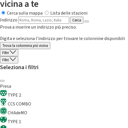
vicina a te
Cerca sulla mappa
Lista delle stazioni
Indirizzo
Cerca
Prova a inserire un indirizzo più preciso.
Digita e seleziona l'indirizzo per trovare le colonnine disponibili
Trova la colonnina piú vicina
Filtri
Filtri
Seleziona i filtri
Presa
TYPE 2
CCS COMBO
CHAdeMO
TYPE 1