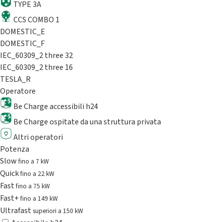
TYPE 3A
CCS COMBO 1
DOMESTIC_E
DOMESTIC_F
IEC_60309_2 three 32
IEC_60309_2 three 16
TESLA_R
Operatore
Be Charge accessibili h24
Be Charge ospitate da una struttura privata
Altri operatori
Potenza
Slow
fino a 7 kW
Quick
fino a 22 kW
Fast
fino a 75 kW
Fast+
fino a 149 kW
Ultrafast
superiori a 150 kW