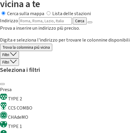
vicina a te
Cerca sulla mappa
Lista delle stazioni
Indirizzo
Cerca
Prova a inserire un indirizzo più preciso.
Digita e seleziona l'indirizzo per trovare le colonnine disponibili
Trova la colonnina piú vicina
Filtri
Filtri
Seleziona i filtri
Presa
TYPE 2
CCS COMBO
CHAdeMO
TYPE 1