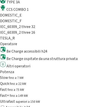
TYPE 3A
CCS COMBO 1
DOMESTIC_E
DOMESTIC_F
IEC_60309_2 three 32
IEC_60309_2 three 16
TESLA_R
Operatore
Be Charge accessibili h24
Be Charge ospitate da una struttura privata
Altri operatori
Potenza
Slow
fino a 7 kW
Quick
fino a 22 kW
Fast
fino a 75 kW
Fast+
fino a 149 kW
Ultrafast
superiori a 150 kW