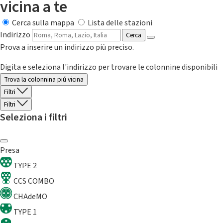
vicina a te
Cerca sulla mappa
Lista delle stazioni
Indirizzo
Cerca
Prova a inserire un indirizzo più preciso.
Digita e seleziona l'indirizzo per trovare le colonnine disponibili
Trova la colonnina piú vicina
Filtri
Filtri
Seleziona i filtri
Presa
TYPE 2
CCS COMBO
CHAdeMO
TYPE 1