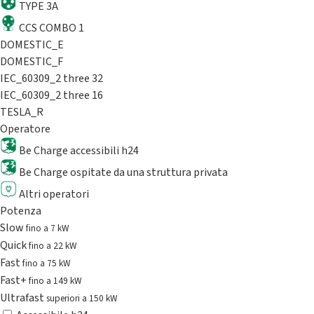
TYPE 3A
CCS COMBO 1
DOMESTIC_E
DOMESTIC_F
IEC_60309_2 three 32
IEC_60309_2 three 16
TESLA_R
Operatore
Be Charge accessibili h24
Be Charge ospitate da una struttura privata
Altri operatori
Potenza
Slow
fino a 7 kW
Quick
fino a 22 kW
Fast
fino a 75 kW
Fast+
fino a 149 kW
Ultrafast
superiori a 150 kW