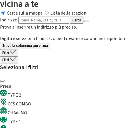
vicina a te
Cerca sulla mappa
Lista delle stazioni
Indirizzo
Cerca
Prova a inserire un indirizzo più preciso.
Digita e seleziona l'indirizzo per trovare le colonnine disponibili
Trova la colonnina piú vicina
Filtri
Filtri
Seleziona i filtri
Presa
TYPE 2
CCS COMBO
CHAdeMO
TYPE 1