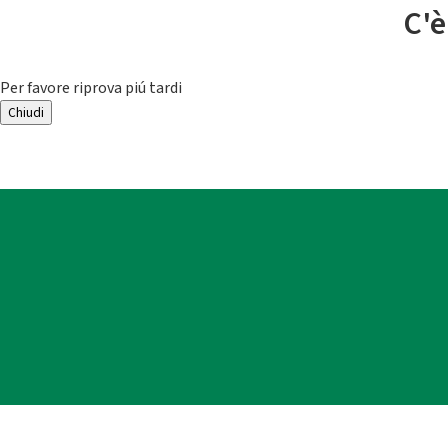
C'è
Per favore riprova piú tardi
Chiudi