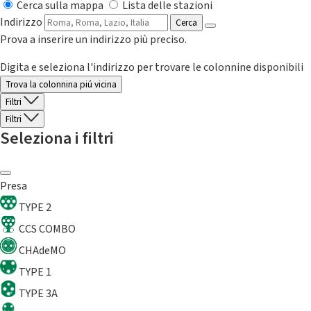
Cerca sulla mappa
Lista delle stazioni
Indirizzo
Cerca
Prova a inserire un indirizzo più preciso.
Digita e seleziona l'indirizzo per trovare le colonnine disponibili
Trova la colonnina piú vicina
Filtri
Filtri
Seleziona i filtri
Presa
TYPE 2
CCS COMBO
CHAdeMO
TYPE 1
TYPE 3A