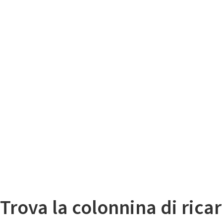
Il
Mappa colonnine di ricarica auto elettriche
Trova la colonnina di ricar