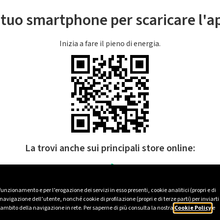
l tuo smartphone per scaricare l'
Inizia a fare il pieno di energia.
La trovi anche sui principali store online:
 funzionamento e per l’erogazione dei servizi in esso presenti, cookie analitici (propri e di
avigazione dell’utente, nonché cookie di profilazione (propri e di terze parti) per inviarti
’ambito della navigazione in rete. Per saperne di più consulta la nostra
Cookie Policy
e