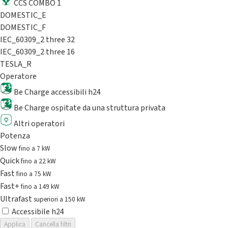
CCS COMBO 1
DOMESTIC_E
DOMESTIC_F
IEC_60309_2 three 32
IEC_60309_2 three 16
TESLA_R
Operatore
Be Charge accessibili h24
Be Charge ospitate da una struttura privata
Altri operatori
Potenza
Slow
fino a 7 kW
Quick
fino a 22 kW
Fast
fino a 75 kW
Fast+
fino a 149 kW
Ultrafast
superiori a 150 kW
Accessibile h24
Applica
Cancella filtri