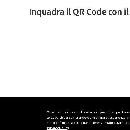
Inquadra il QR Code con i
Questo sito utilizza cookie e tecnologie similari per il suo
terze parti) per comprendere e migliorare l’esperienza di n
pubblicità in linea con le tue preferenze manifestate nell
Privacy Policy
.