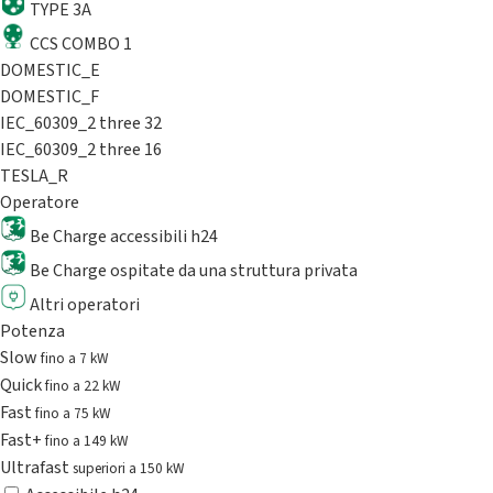
TYPE 3A
CCS COMBO 1
DOMESTIC_E
DOMESTIC_F
IEC_60309_2 three 32
IEC_60309_2 three 16
TESLA_R
Operatore
Be Charge accessibili h24
Be Charge ospitate da una struttura privata
Altri operatori
Potenza
Slow
fino a 7 kW
Quick
fino a 22 kW
Fast
fino a 75 kW
Fast+
fino a 149 kW
Ultrafast
superiori a 150 kW