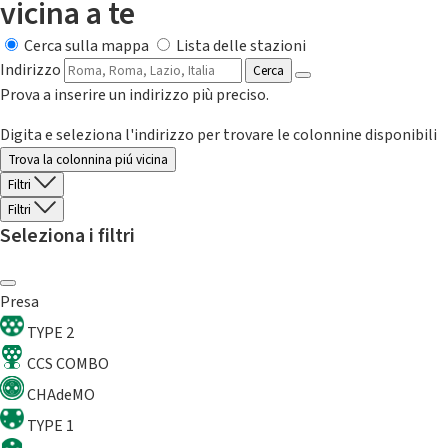
vicina a te
Cerca sulla mappa
Lista delle stazioni
Indirizzo
Cerca
Prova a inserire un indirizzo più preciso.
Digita e seleziona l'indirizzo per trovare le colonnine disponibili
Trova la colonnina piú vicina
Filtri
Filtri
Seleziona i filtri
Presa
TYPE 2
CCS COMBO
CHAdeMO
TYPE 1