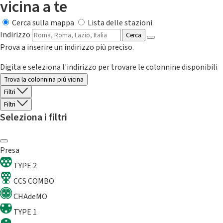
vicina a te
Cerca sulla mappa
Lista delle stazioni
Indirizzo
Cerca
Prova a inserire un indirizzo più preciso.
Digita e seleziona l'indirizzo per trovare le colonnine disponibili
Trova la colonnina piú vicina
Filtri
Filtri
Seleziona i filtri
Presa
TYPE 2
CCS COMBO
CHAdeMO
TYPE 1