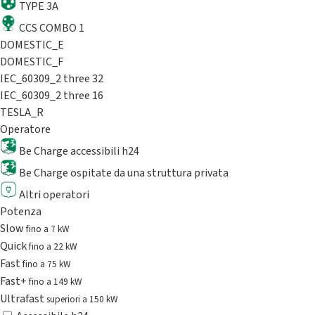
TYPE 3A
CCS COMBO 1
DOMESTIC_E
DOMESTIC_F
IEC_60309_2 three 32
IEC_60309_2 three 16
TESLA_R
Operatore
Be Charge accessibili h24
Be Charge ospitate da una struttura privata
Altri operatori
Potenza
Slow
fino a 7 kW
Quick
fino a 22 kW
Fast
fino a 75 kW
Fast+
fino a 149 kW
Ultrafast
superiori a 150 kW