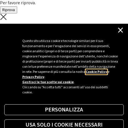
Per favore riprova.
Riprova
C'è un problema con il recupero dei
×
dati.
Questo sito utilizza cookie e tecnologie similari per il suo
funzionamento e per l’erogazione dei servizi in esso presenti,
Per favore riprova piú tardi
cookie analitici (propri e di terze parti) per comprendere e
migliorare l’esperienza di navigazione dell’utente, nonché cookie
Chiudi
di profilazione (propri e di terze parti) per inviarti pubblicità in linea
con le tue preferenze manifestate nell’ambito della navigazione
in rete. Per saperne di più consulta la nostra
Cookie Policy
e
Privacy Policy
.
Sei un’azienda o una PA?
Gestisci le tue scelte sui cookie
.
Cliccando su "Accetta tutti" acconsenti all’uso dei suddetti
cookie.
Trova la soluzione più giusta per te.
PERSONALIZZA
Richiedi una colonnina
USA SOLO I COOKIE NECESSARI