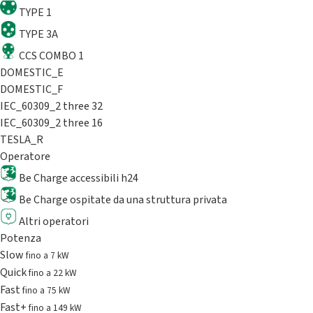
TYPE 1
TYPE 3A
CCS COMBO 1
DOMESTIC_E
DOMESTIC_F
IEC_60309_2 three 32
IEC_60309_2 three 16
TESLA_R
Operatore
Be Charge accessibili h24
Be Charge ospitate da una struttura privata
Altri operatori
Potenza
Slow
fino a 7 kW
Quick
fino a 22 kW
Fast
fino a 75 kW
Fast+
fino a 149 kW