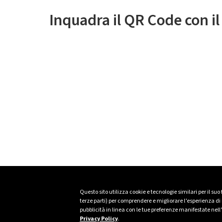
Inquadra il QR Code con i
Questo sito utilizza cookie e tecnologie similari per il suo
terze parti) per comprendere e migliorare l’esperienza di n
pubblicità in linea con le tue preferenze manifestate nell
Privacy Policy
.