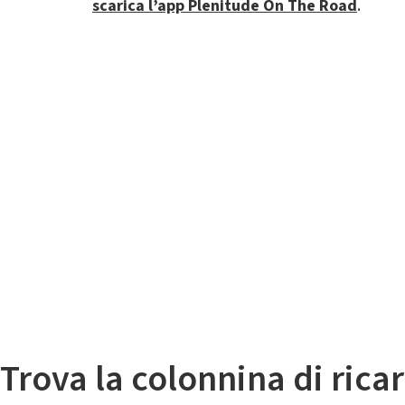
scarica l’app Plenitude On The Road
.
Il
Mappa colonnine di ricarica auto elettriche
Trova la colonnina di ricar