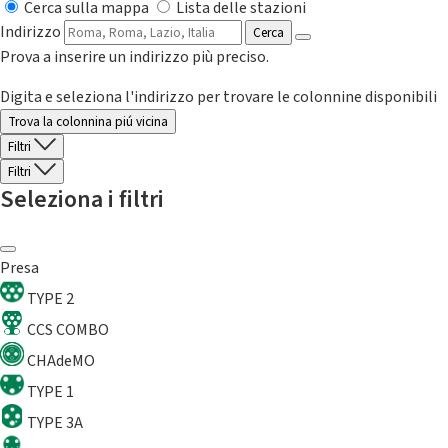
Cerca sulla mappa
Lista delle stazioni
Indirizzo
Cerca
Prova a inserire un indirizzo più preciso.
Digita e seleziona l'indirizzo per trovare le colonnine disponibili
Trova la colonnina piú vicina
Filtri
Filtri
Seleziona i filtri
Presa
TYPE 2
CCS COMBO
CHAdeMO
TYPE 1
TYPE 3A