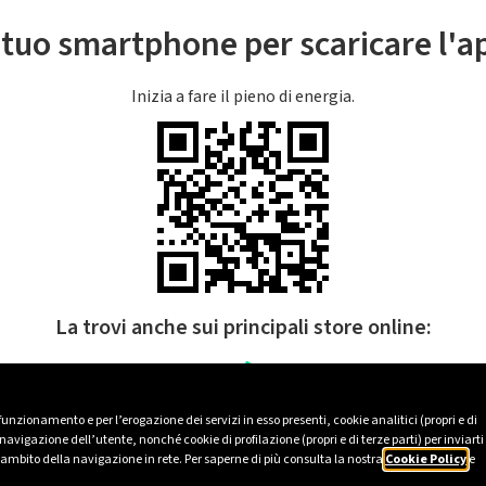
l tuo smartphone per scaricare l'
Inizia a fare il pieno di energia.
La trovi anche sui principali store online:
 funzionamento e per l’erogazione dei servizi in esso presenti, cookie analitici (propri e di
avigazione dell’utente, nonché cookie di profilazione (propri e di terze parti) per inviarti
’ambito della navigazione in rete. Per saperne di più consulta la nostra
Cookie Policy
e