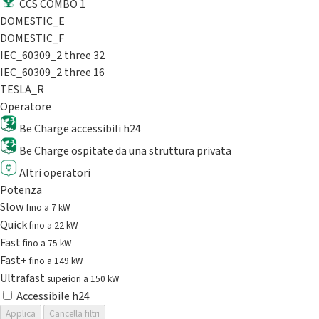
CCS COMBO 1
DOMESTIC_E
DOMESTIC_F
IEC_60309_2 three 32
IEC_60309_2 three 16
TESLA_R
Operatore
Be Charge accessibili h24
Be Charge ospitate da una struttura privata
Altri operatori
Potenza
Slow
fino a 7 kW
Quick
fino a 22 kW
Fast
fino a 75 kW
Fast+
fino a 149 kW
Ultrafast
superiori a 150 kW
Accessibile h24
Applica
Cancella filtri