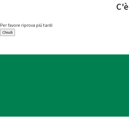
C'è
Per favore riprova piú tardi
Chiudi