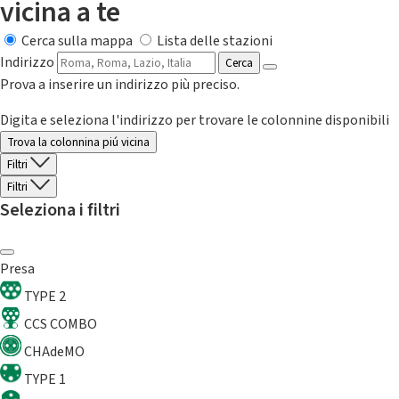
vicina a te
Cerca sulla mappa
Lista delle stazioni
Indirizzo
Cerca
Prova a inserire un indirizzo più preciso.
Digita e seleziona l'indirizzo per trovare le colonnine disponibili
Trova la colonnina piú vicina
Filtri
Filtri
Seleziona i filtri
Presa
TYPE 2
CCS COMBO
CHAdeMO
TYPE 1