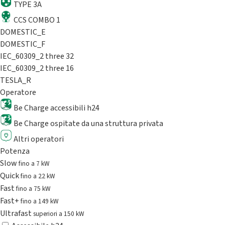
TYPE 3A
CCS COMBO 1
DOMESTIC_E
DOMESTIC_F
IEC_60309_2 three 32
IEC_60309_2 three 16
TESLA_R
Operatore
Be Charge accessibili h24
Be Charge ospitate da una struttura privata
Altri operatori
Potenza
Slow
fino a 7 kW
Quick
fino a 22 kW
Fast
fino a 75 kW
Fast+
fino a 149 kW
Ultrafast
superiori a 150 kW