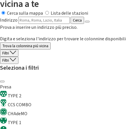
vicina a te
Cerca sulla mappa
Lista delle stazioni
Indirizzo
Cerca
Prova a inserire un indirizzo più preciso.
Digita e seleziona l'indirizzo per trovare le colonnine disponibili
Trova la colonnina piú vicina
Filtri
Filtri
Seleziona i filtri
Presa
TYPE 2
CCS COMBO
CHAdeMO
TYPE 1