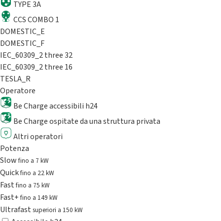
TYPE 3A
CCS COMBO 1
DOMESTIC_E
DOMESTIC_F
IEC_60309_2 three 32
IEC_60309_2 three 16
TESLA_R
Operatore
Be Charge accessibili h24
Be Charge ospitate da una struttura privata
Altri operatori
Potenza
Slow
fino a 7 kW
Quick
fino a 22 kW
Fast
fino a 75 kW
Fast+
fino a 149 kW
Ultrafast
superiori a 150 kW