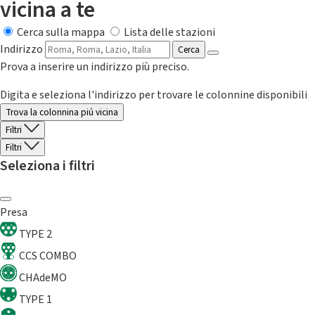
vicina a te
Cerca sulla mappa
Lista delle stazioni
Indirizzo
Cerca
Prova a inserire un indirizzo più preciso.
Digita e seleziona l'indirizzo per trovare le colonnine disponibili
Trova la colonnina piú vicina
Filtri
Filtri
Seleziona i filtri
Presa
TYPE 2
CCS COMBO
CHAdeMO
TYPE 1