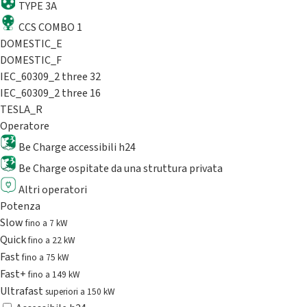
TYPE 3A
CCS COMBO 1
DOMESTIC_E
DOMESTIC_F
IEC_60309_2 three 32
IEC_60309_2 three 16
TESLA_R
Operatore
Be Charge accessibili h24
Be Charge ospitate da una struttura privata
Altri operatori
Potenza
Slow
fino a 7 kW
Quick
fino a 22 kW
Fast
fino a 75 kW
Fast+
fino a 149 kW
Ultrafast
superiori a 150 kW