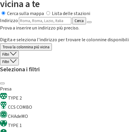
vicina a te
Cerca sulla mappa
Lista delle stazioni
Indirizzo
Cerca
Prova a inserire un indirizzo più preciso.
Digita e seleziona l'indirizzo per trovare le colonnine disponibili
Trova la colonnina piú vicina
Filtri
Filtri
Seleziona i filtri
Presa
TYPE 2
CCS COMBO
CHAdeMO
TYPE 1