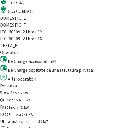
TYPE 3A
CCS COMBO 1
DOMESTIC_E
DOMESTIC_F
IEC_60309_2 three 32
IEC_60309_2 three 16
TESLA_R
Operatore
Be Charge accessibili h24
Be Charge ospitate da una struttura privata
Altri operatori
Potenza
Slow
fino a 7 kW
Quick
fino a 22 kW
Fast
fino a 75 kW
Fast+
fino a 149 kW
Ultrafast
superiori a 150 kW