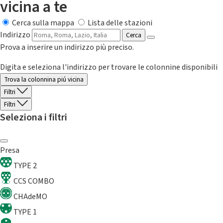
vicina a te
Cerca sulla mappa
Lista delle stazioni
Indirizzo
Cerca
Prova a inserire un indirizzo più preciso.
Digita e seleziona l'indirizzo per trovare le colonnine disponibili
Trova la colonnina piú vicina
Filtri
Filtri
Seleziona i filtri
Presa
TYPE 2
CCS COMBO
CHAdeMO
TYPE 1