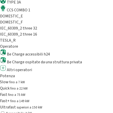
TYPE 3A
CCS COMBO 1
DOMESTIC_E
DOMESTIC_F
IEC_60309_2 three 32
IEC_60309_2 three 16
TESLA_R
Operatore
Be Charge accessibili h24
Be Charge ospitate da una struttura privata
Altri operatori
Potenza
Slow
fino a 7 kW
Quick
fino a 22 kW
Fast
fino a 75 kW
Fast+
fino a 149 kW
Ultrafast
superiori a 150 kW