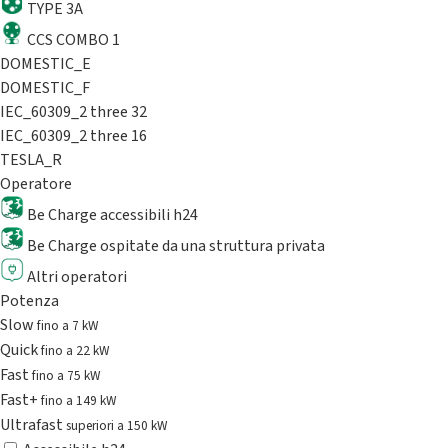
TYPE 3A
CCS COMBO 1
DOMESTIC_E
DOMESTIC_F
IEC_60309_2 three 32
IEC_60309_2 three 16
TESLA_R
Operatore
Be Charge accessibili h24
Be Charge ospitate da una struttura privata
Altri operatori
Potenza
Slow
fino a 7 kW
Quick
fino a 22 kW
Fast
fino a 75 kW
Fast+
fino a 149 kW
Ultrafast
superiori a 150 kW