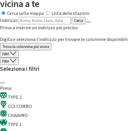
vicina a te
Cerca sulla mappa
Lista delle stazioni
Indirizzo
Cerca
Prova a inserire un indirizzo più preciso.
Digita e seleziona l'indirizzo per trovare le colonnine disponibili
Trova la colonnina piú vicina
Filtri
Filtri
Seleziona i filtri
Presa
TYPE 2
CCS COMBO
CHAdeMO
TYPE 1