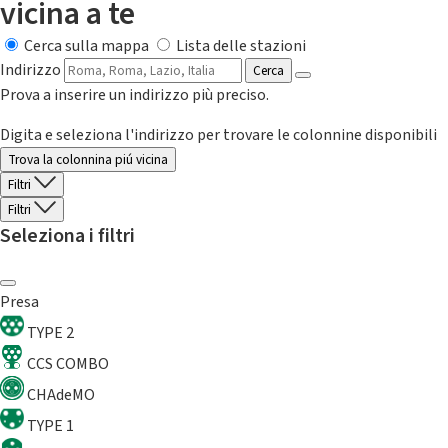
vicina a te
Cerca sulla mappa
Lista delle stazioni
Indirizzo
Cerca
Prova a inserire un indirizzo più preciso.
Digita e seleziona l'indirizzo per trovare le colonnine disponibili
Trova la colonnina piú vicina
Filtri
Filtri
Seleziona i filtri
Presa
TYPE 2
CCS COMBO
CHAdeMO
TYPE 1