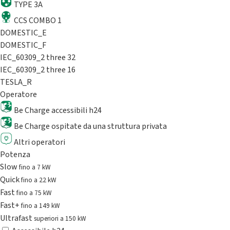
TYPE 3A
CCS COMBO 1
DOMESTIC_E
DOMESTIC_F
IEC_60309_2 three 32
IEC_60309_2 three 16
TESLA_R
Operatore
Be Charge accessibili h24
Be Charge ospitate da una struttura privata
Altri operatori
Potenza
Slow
fino a 7 kW
Quick
fino a 22 kW
Fast
fino a 75 kW
Fast+
fino a 149 kW
Ultrafast
superiori a 150 kW