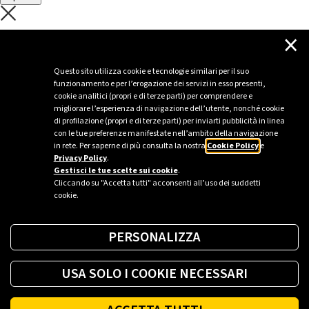
C'è un problema con il recupero dei
×
dati.
Questo sito utilizza cookie e tecnologie similari per il suo
funzionamento e per l’erogazione dei servizi in esso presenti,
Per favore riprova piú tardi
cookie analitici (propri e di terze parti) per comprendere e
migliorare l’esperienza di navigazione dell’utente, nonché cookie
Chiudi
di profilazione (propri e di terze parti) per inviarti pubblicità in linea
con le tue preferenze manifestate nell’ambito della navigazione
in rete. Per saperne di più consulta la nostra
Cookie Policy
e
Privacy Policy
.
Sei un’azienda o una PA?
Gestisci le tue scelte sui cookie
.
Cliccando su "Accetta tutti" acconsenti all’uso dei suddetti
cookie.
Trova la soluzione più giusta per te.
PERSONALIZZA
Richiedi una colonnina
USA SOLO I COOKIE NECESSARI