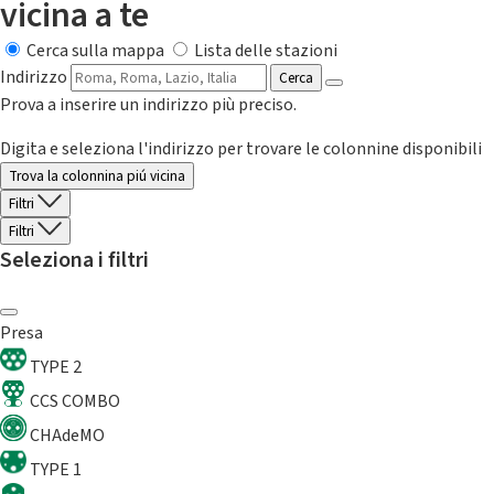
vicina a te
Cerca sulla mappa
Lista delle stazioni
Indirizzo
Cerca
Prova a inserire un indirizzo più preciso.
Digita e seleziona l'indirizzo per trovare le colonnine disponibili
Trova la colonnina piú vicina
Filtri
Filtri
Seleziona i filtri
Presa
TYPE 2
CCS COMBO
CHAdeMO
TYPE 1