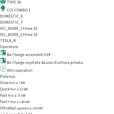
TYPE 3A
CCS COMBO 1
DOMESTIC_E
DOMESTIC_F
IEC_60309_2 three 32
IEC_60309_2 three 16
TESLA_R
Operatore
Be Charge accessibili h24
Be Charge ospitate da una struttura privata
Altri operatori
Potenza
Slow
fino a 7 kW
Quick
fino a 22 kW
Fast
fino a 75 kW
Fast+
fino a 149 kW
Ultrafast
superiori a 150 kW