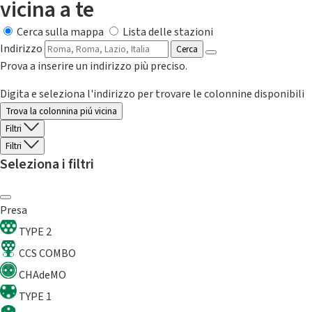
vicina a te
Cerca sulla mappa
Lista delle stazioni
Indirizzo
Cerca
Prova a inserire un indirizzo più preciso.
Digita e seleziona l'indirizzo per trovare le colonnine disponibili
Trova la colonnina piú vicina
Filtri
Filtri
Seleziona i filtri
Presa
TYPE 2
CCS COMBO
CHAdeMO
TYPE 1