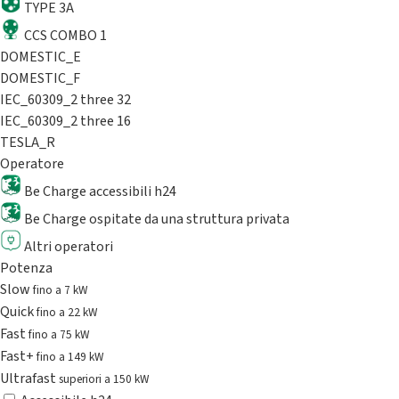
TYPE 3A
CCS COMBO 1
DOMESTIC_E
DOMESTIC_F
IEC_60309_2 three 32
IEC_60309_2 three 16
TESLA_R
Operatore
Be Charge accessibili h24
Be Charge ospitate da una struttura privata
Altri operatori
Potenza
Slow
fino a 7 kW
Quick
fino a 22 kW
Fast
fino a 75 kW
Fast+
fino a 149 kW
Ultrafast
superiori a 150 kW